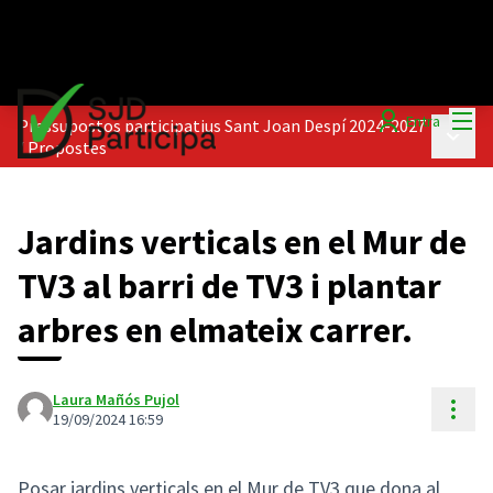
Menú
Entra
Pressupostos participatius Sant Joan Despí 2024-2027
Menú p
/
Propostes
Jardins verticals en el Mur de
TV3 al barri de TV3 i plantar
arbres en elmateix carrer.
Laura Mañós Pujol
Cont
19/09/2024 16:59
Posar jardins verticals en el Mur de TV3 que dona al