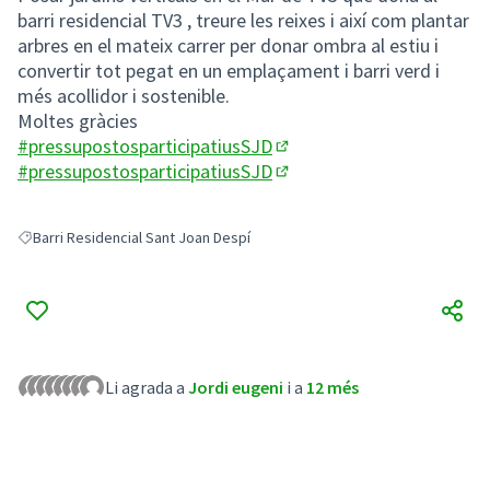
barri residencial TV3 , treure les reixes i així com plantar
arbres en el mateix carrer per donar ombra al estiu i
convertir tot pegat en un emplaçament i barri verd i
més acollidor i sostenible.
Moltes gràcies
#pressupostosparticipatiusSJD
(Obrir en una pestanya nov
#pressupostosparticipatiusSJD
(Obrir en una pestanya nov
Barri Residencial Sant Joan Despí
Resultats en filtrar per: Barri Residencial Sant Joan Despí
Li agrada a
Jordi eugeni
i a
12 més