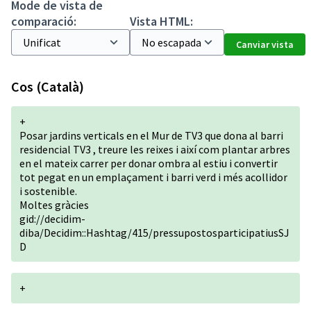
Mode de vista de
comparació:
Vista HTML:
Canviar vista
Cos (Català)
+
Posar jardins verticals en el Mur de TV3 que dona al barri
residencial TV3 , treure les reixes i així com plantar arbres
en el mateix carrer per donar ombra al estiu i convertir
tot pegat en un emplaçament i barri verd i més acollidor
i sostenible.
Moltes gràcies
gid://decidim-
diba/Decidim::Hashtag/415/pressupostosparticipatiusSJ
D
+