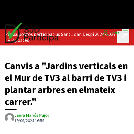
Menú
Entra
Pressupostos participatius Sant Joan Despí 2024-2027
Menú p
/
Propostes
Canvis a "Jardins verticals en
el Mur de TV3 al barri de TV3 i
plantar arbres en elmateix
carrer."
Laura Mañós Pujol
19/09/2024 16:59