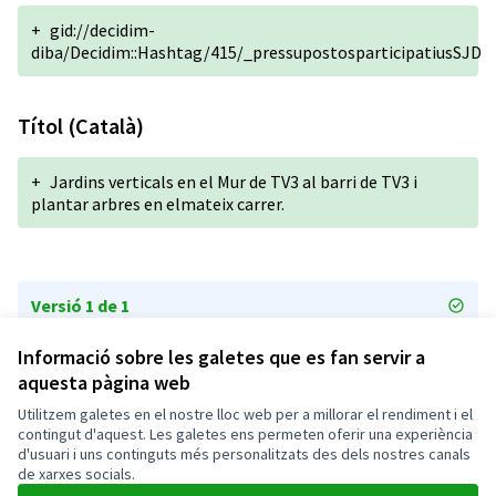
+
gid://decidim-
diba/Decidim::Hashtag/415/_pressupostosparticipatiusSJD
Títol (Català)
+
Jardins verticals en el Mur de TV3 al barri de TV3 i
plantar arbres en elmateix carrer.
Versió 1 de 1
Informació sobre les galetes que es fan servir a
aquesta pàgina web
Termes i condicions d'ús
Configuració de les galetes
Utilitzem galetes en el nostre lloc web per a millorar el rendiment i el
Ajuntament de Sant Joan Despí a X
Ajuntament de Sant Joan Despí a Facebook
Ajuntament de Sant Joan Despí a Instagram
Ajuntament de Sant Joan Despí a YouTube
contingut d'aquest. Les galetes ens permeten oferir una experiència
d'usuari i uns continguts més personalitzats des dels nostres canals
(Enllaç extern)
(Enllaç extern)
(Enllaç extern)
(Enllaç extern)
Català
de xarxes socials.
Triar la llengua
Elegir el idioma