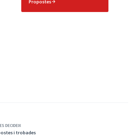
Propostes
ES DECIDEIX
ostes i trobades