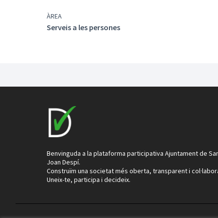
ÀREA
Serveis a les persones
Benvinguda a la plataforma participativa Ajuntament de Sa
Joan Despí.
Construïm una societat més oberta, transparent i col·labor
Uneix-te, participa i decideix.