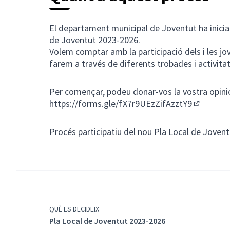
El departament municipal de Joventut ha iniciat
de Joventut 2023-2026.
Volem comptar amb la participació dels i les jov
farem a través de diferents trobades i activita
Per començar, podeu donar-vos la vostra opini
https://forms.gle/fX7r9UEzZifAzztY9
(Enllaç ex
Procés participatiu del nou Pla Local de Joven
QUÈ ES DECIDEIX
Pla Local de Joventut 2023-2026