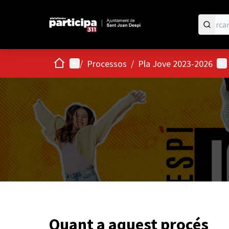
Inici
Menú principal
Men
/
Processos
/
Pla Jove 2023-2026
Quant a aquest procés