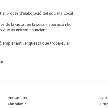
 el procés d'elaboració del nou Pla Local
es de la ciutat en la seva elaboració i ho
ts que us anirem anunciant.
ó emplenant l'enquesta que trobareu a:
tern)
tut
QUI PARTICIPA
COM 
Ciutadanía
Prop