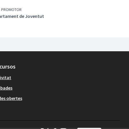
P PROMOTOR
artament de Joventut
cursos
ivitat
obades
es obertes