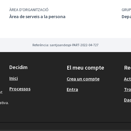
ÀREA D'ORGANITZACIÓ
GRU
Àrea de serveis a la persona
Dep
Referència: santjoandespi-PART-2022-04-727
Decidim
El meu compte
Re
Inici
Crea un compte
Act
Processos
Entra
Tr
nt
Dad
ativa.