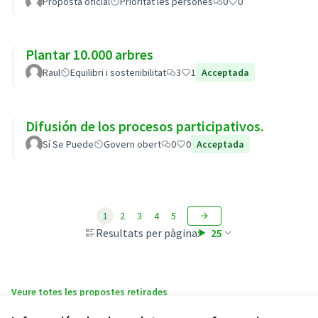
Proposta oficial
Prioritat les persones
0
0
Plantar 10.000 arbres
Raul
Equilibri i sostenibilitat
3
1
Acceptada
Difusión de los procesos participativos.
Sí Se Puede
Govern obert
0
0
Acceptada
1
2
3
4
5
Resultats per pàgina:
25
Veure totes les propostes retirades