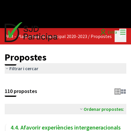
Menú
Entra
Menú p
PAM - Pla d'actuació municipal 2020-2023
/
Propostes
Propostes
Filtrar i cercar
110 propostes
Ordenar propostes:
4.4. Afavorir experiències intergeneracionals