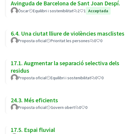
Avinguda de Barcelona de Sant Joan Despí.
Óscar
Equilibri i sostenibilitat
2
1
Acceptada
6.4. Una ciutat lliure de violències masclistes
Proposta oficial
Prioritat les persones
0
0
17.1. Augmentar la separació selectiva dels
residus
Proposta oficial
Equilibri i sostenibilitat
0
0
24.3. Més eficients
Proposta oficial
Govern obert
0
0
17.5. Espai fluvial