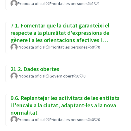
l'augment de necessitats previst
Proposta oficial
Prioritat les persones
1
1
7.1. Fomentar que la ciutat garanteixi el
respecte a la pluralitat d'expressions de
gènere i a les orientacions afectives i
sexuals
Proposta oficial
Prioritat les persones
0
0
21.2. Dades obertes
Proposta oficial
Govern obert
0
0
9.6. Replantejar les activitats de les entitats
i l'encaix a la ciutat, adaptant-les a la nova
normalitat
Proposta oficial
Prioritat les persones
0
0