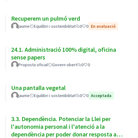
Recuperem un pulmó verd
jaume
Equilibri i sostenibilitat
0
0
En avaluació
24.1. Administració 100% digital, oficina
sense papers
Proposta oficial
Govern obert
0
0
Una pantalla vegetal
jaume
Equilibri i sostenibilitat
0
0
Acceptada
3.3. Dependència. Potenciar la Llei per
l'autonomia personal i l'atenció a la
dependència per poder donar resposta a