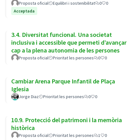
Proposta oficial
Equilibri i sostenibilitat
0
0
Acceptada
3.4. Diversitat funcional. Una societat
inclusiva i accessible que permeti d’avançar
cap a la plena autonomia de les persones
Proposta oficial
Prioritat les persones
0
0
Cambiar Arena Parque Infantil de Plaça
Iglesia
Jorge Diaz
Prioritat les persones
0
0
10.9. Protecció del patrimoni i la memòria
històrica
Proposta oficial
Prioritat les persones
1
0