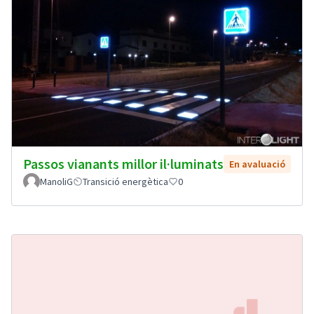
Passos vianants millor il·luminats
En avaluació
ManoliG
Transició energètica
0