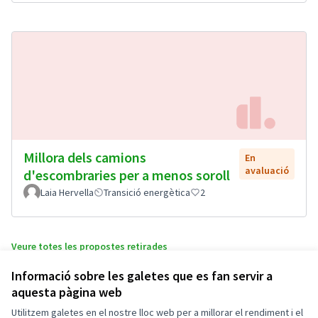
Millora dels camions
En
avaluació
d'escombraries per a menos soroll
Laia Hervella
Transició energètica
2
Veure totes les propostes retirades
Informació sobre les galetes que es fan servir a
aquesta pàgina web
Termes i condicions d'ús
Configuració de les galetes
Utilitzem galetes en el nostre lloc web per a millorar el rendiment i el