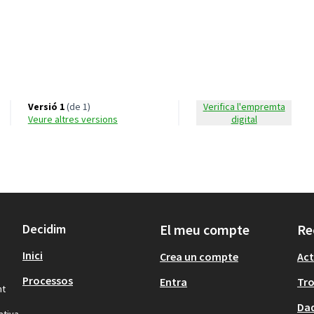
Versió 1
(de 1)
Verifica l'empremta
veure altres versions
digital
Decidim
El meu compte
Re
Inici
Crea un compte
Act
Processos
Entra
Tr
nt
Dad