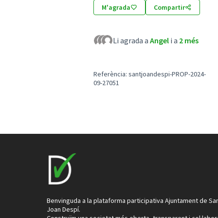
M'agrada
Compartir
Li agrada a
Angel
i a
2 més
Referència: santjoandespi-PROP-2024-
09-27051
Benvinguda a la plataforma participativa Ajuntament de Sa
Joan Despí.