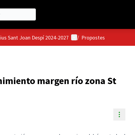
Menú d'usuari
tius Sant Joan Despí 2024-2027
/
Propostes
imiento margen río zona St
Contr