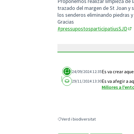
Proponemos realizar limpieza de l
trazado del margen de St Joan y 
los senderos eliminando piedras y 
Gracias
#pressupostosparticipatiusSJD
(O
Es va crear aqu
24/09/2024 12:35
Es va afegir a a
29/11/2024 13:30
Millores a l'ent
Verd i biodiversitat
Resultats en filtrar per: Verd i biodiversitat