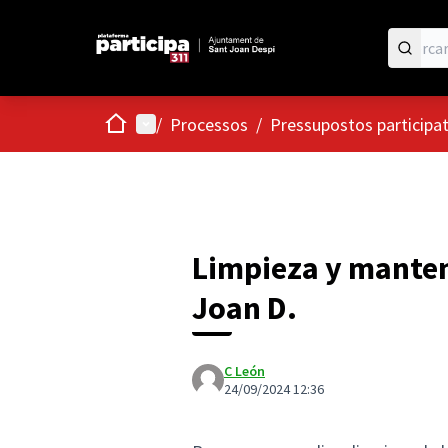
Inici
Menú principal
/
Processos
/
Pressupostos participa
Limpieza y manten
Joan D.
C León
24/09/2024 12:36