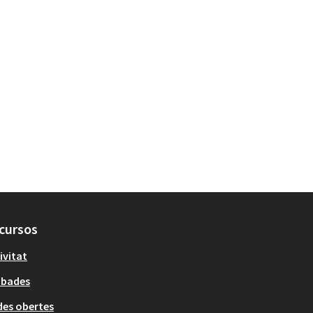
cursos
ivitat
obades
es obertes