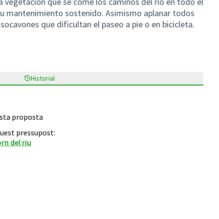
a vegetación que se come los caminos del río en todo el
su mantenimiento sostenido. Asimismo aplanar todos
socavones que dificultan el paseo a pie o en bicicleta.
brir en una pestanya nova)
Historial
esta proposta
quest pressupost:
orn del riu