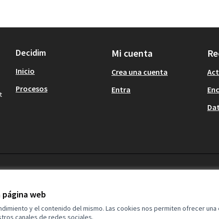
Decidim
Mi cuenta
Re
Inicio
Crea una cuenta
Act
Procesos
Entra
En
t
Dat
la página web
endimiento y el contenido del mismo. Las cookies nos permiten ofrecer una
tros canales de redes sociales.