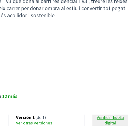
e TV3 que dona al barri residencial TV3 , treure les reixes
eix carrer per donar ombra al estiu i convertir tot pegat
s acollidor i sostenible.
brir en una pestaña nueva)
brir en una pestaña nueva)
l Sant Joan Despí
a
12 más
Versión 1
(de 1)
Verificar huella
ver otras versiones
digital