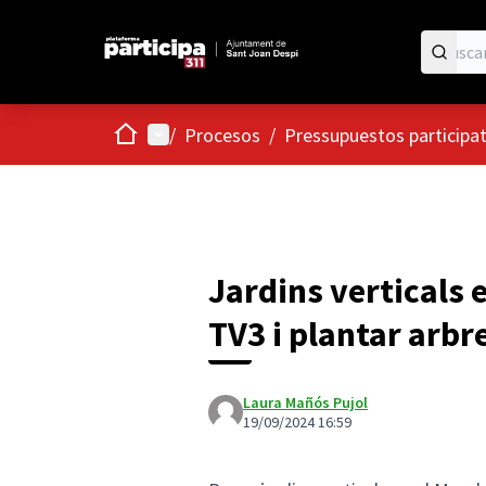
Inicio
Menú principal
/
Procesos
/
Pressupuestos participa
Jardins verticals e
TV3 i plantar arbr
Laura Mañós Pujol
19/09/2024 16:59