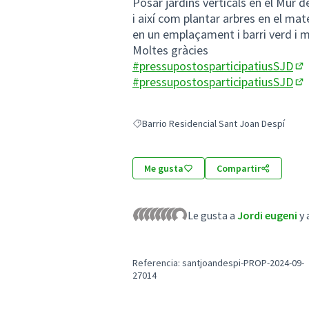
Posar jardins verticals en el Mur d
i així com plantar arbres en el mat
en un emplaçament i barri verd i mé
Moltes gràcies
#pressupostosparticipatiusSJD
(A
#pressupostosparticipatiusSJD
(A
Barrio Residencial Sant Joan Despí
Resultados al filtrar por: Barrio Residencia
Me gusta
Compartir
Le gusta a
Jordi eugeni
y 
Referencia: santjoandespi-PROP-2024-09-
27014