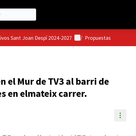
Menú de usuario
tivos Sant Joan Despí 2024-2027
/
Propuestas
n el Mur de TV3 al barri de
es en elmateix carrer.
Contr