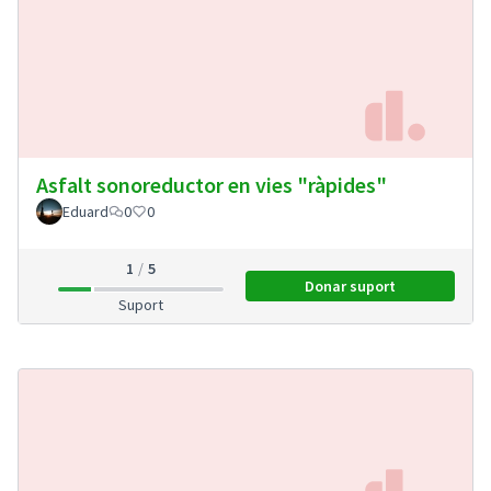
Asfalt sonoreductor en vies "ràpides"
Eduard
0
0
1
5
Donar suport
Asfalt sonoreductor 
Suport