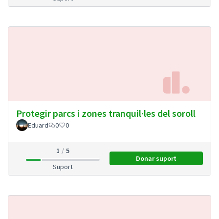
Protegir parcs i zones tranquil·les del soroll
Eduard
0
0
1
5
Donar suport
Protegir parcs i zone
Suport