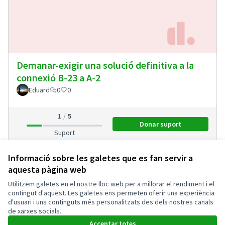
Demanar-exigir una solució definitiva a la
connexió B-23 a A-2
Eduard
0
0
1
5
Donar suport
Demanar-exigir una s
Suport
Informació sobre les galetes que es fan servir a
aquesta pàgina web
Termes i condicions d'ús
Configuració de les galetes
Utilitzem galetes en el nostre lloc web per a millorar el rendiment i el
Ajuntament de Sant Joan Despí a X
Ajuntament de Sant Joan Despí a Facebook
Ajuntament de Sant Joan Despí a Instagram
Ajuntament de Sant Joan Despí a YouTube
contingut d'aquest. Les galetes ens permeten oferir una experiència
d'usuari i uns continguts més personalitzats des dels nostres canals
(Enllaç extern)
(Enllaç extern)
(Enllaç extern)
(Enllaç extern)
Català
de xarxes socials.
Triar la llengua
Elegir el idioma
Acceptar totes