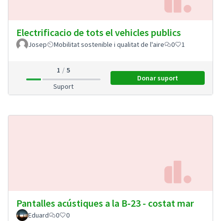
Electrificacio de tots el vehicles publics
Josep
Mobilitat sostenible i qualitat de l'aire
0
1
1
5
Donar suport
Electrificacio de tot
Suport
Pantalles acústiques a la B-23 - costat mar
Eduard
0
0