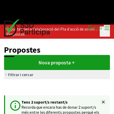
Menú
Entra
Propostes per a l'elaboració del Pla d'acció de soroll fase 4 de l'aglomeració Baix Llobregat I
Menú p
/
Propostes
Propostes
Nova proposta
Filtrar i cercar
Tens 2 suport/s restant/s
Recorda que encara has de donar 2 suport/s
més entre les diferents propostes perquè els